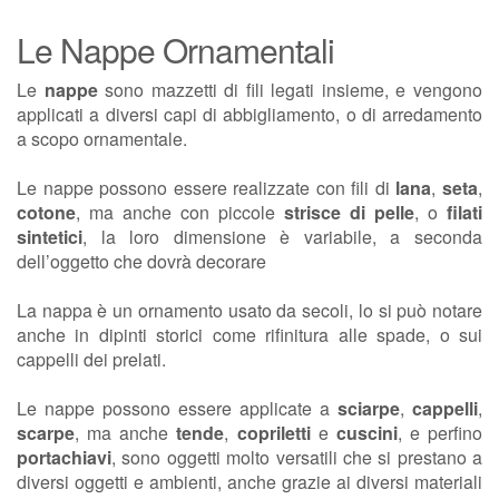
Le Nappe Ornamentali
Le
nappe
sono mazzetti di fili legati insieme, e vengono
applicati a diversi capi di abbigliamento, o di arredamento
a scopo ornamentale.
Le nappe possono essere realizzate con fili di
lana
,
seta
,
cotone
, ma anche con piccole
strisce di pelle
, o
filati
sintetici
, la loro dimensione è variabile, a seconda
dell’oggetto che dovrà decorare
La nappa è un ornamento usato da secoli, lo si può notare
anche in dipinti storici come rifinitura alle spade, o sui
cappelli dei prelati.
Le nappe possono essere applicate a
sciarpe
,
cappelli
,
scarpe
, ma anche
tende
,
copriletti
e
cuscini
, e perfino
portachiavi
, sono oggetti molto versatili che si prestano a
diversi oggetti e ambienti, anche grazie ai diversi materiali